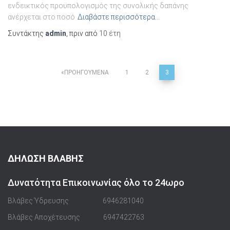
ενδεικτικός προϋπολογισμός της συνολικής δαπάνης
ανέρχεται στο ποσό
Διαβάστε περισσότερα…
Συντάκτης
admin
, πριν από
10 έτη
ΠΡΟΗΓΟΎΜΕΝΑ
1
2
3
Σελιδοποίηση
άρθρων
ΔΗΛΩΣΗ ΒΛΑΒΗΣ
Δυνατότητα Επικοινωνίας όλο το 24ωρο
Βλάβες Ύδρευσης
6946281040
Βλάβες Αποχέτευσης
6947422763