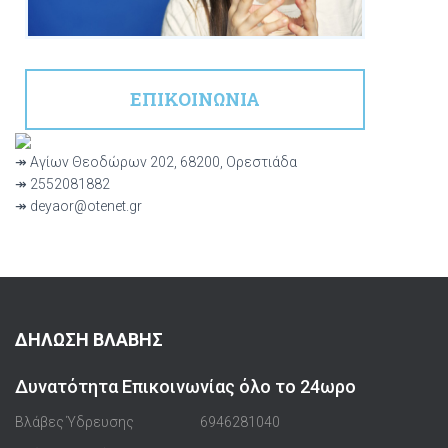
ΕΠΙΚΟΙΝΩΝΙΑ
↠ Αγίων Θεοδώρων 202, 68200, Ορεστιάδα
↠ 2552081882
↠ deyaor@otenet.gr
ΔΗΛΩΣΗ ΒΛΑΒΗΣ
Δυνατότητα Επικοινωνίας όλο το 24ωρο
Βλάβες Ύδρευσης
6946281040