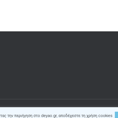
Hestia | Αναπτύχθηκε από
ThemeIsle
τας την περιήγηση στο deyao.gr, αποδέχεστε τη χρήση cookies