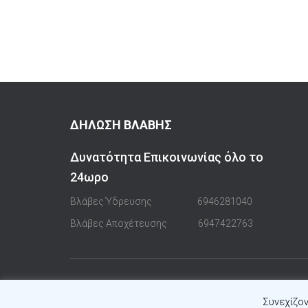
ΔΗΛΩΣΗ ΒΛΑΒΗΣ
Δυνατότητα Επικοινωνίας όλο το
24ωρο
Βλάβες Ύδρευσης
6946281040
Βλάβες Αποχέτευσης
6947422763
Συνεχίζον