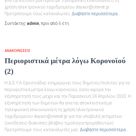
γίνεται κατόπιν ραντεβού με τηλεφωνική επικοινωνία ή τη
χρήση ηλεκτρονικού ταχυδρομείου deyaor@otenet.gr.
Προτρέπουμε τους καταναλωτές
Διαβάστε περισσότερα…
Συντάκτης
admin
, πριν από
6 έτη
ΑΝΑΚΟΙΝΏΣΕΙΣ
Περιοριστικά μέτρα λόγω Κορονοϊού
(2)
Η Δ.Ε.Υ.Α Ορεστιάδας ενημερώνει τους δημότες/πολίτες για τα
περιοριστικά μέτρα λόγω κορονοϊού, όσον αφορά την
εξυπηρέτησή τους μέχρι και την Παρασκευή 24 Απριλίου 2020. Η
εξυπηρέτηση των δημοτών θα γίνεται αποκλειστικά με
τηλεφωνική επικοινωνία ή τη χρήση ηλεκτρονικού
ταχυδρομείου deyaor@otenet.gr για την υποβολή αιτημάτων
(συνδέσεις-διακοπές-βλάβες-τιμολόγια προμηθευτών)
Προτρέπουμε τους καταναλωτές μας
Διαβάστε περισσότερα…