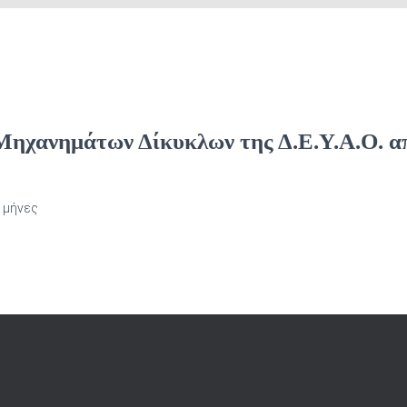
χανημάτων Δίκυκλων της Δ.Ε.Υ.Α.Ο. απ
 μήνες