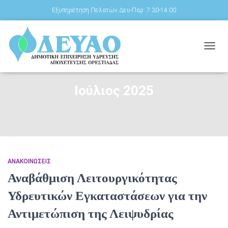
Εξυπηρέτηση Πελατών Δευ-Παρ: 7:30-14:00
ΕΝΑΛ
ΠΛΟΉ
Ιούλιος 2025
ΑΝΑΚΟΙΝΏΣΕΙΣ
Αναβάθμιση Λειτουργικότητας
Υδρευτικών Εγκαταστάσεων για την
Αντιμετώπιση της Λειψυδρίας