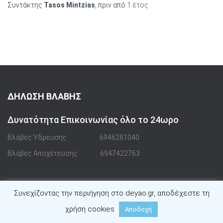
Συντάκτης
Tasos Mintzias
, πριν από
1 έτος
ΔΗΛΩΣΗ ΒΛΑΒΗΣ
Δυνατότητα Επικοινωνίας όλο το 24ωρο
Βλάβες Ύδρευσης
6946281040
Βλάβες Αποχέτευσης
6947422763
Συνεχίζοντας την περιήγηση στο deyao.gr, αποδέχεστε τη
Hestia | Αναπτύχθηκε από
ThemeIsle
χρήση cookies
Αποδοχή