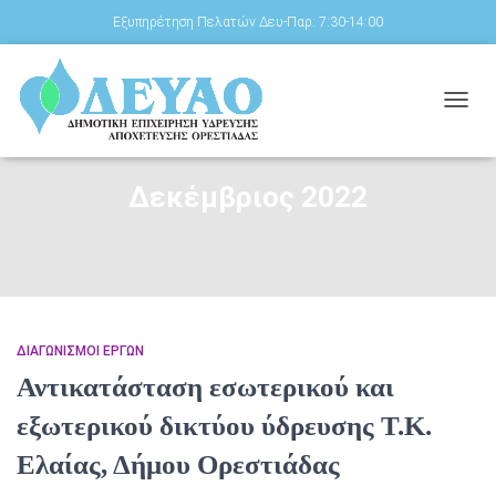
Εξυπηρέτηση Πελατών Δευ-Παρ: 7:30-14:00
ΕΝΑΛ
ΠΛΟΉ
Δεκέμβριος 2022
ΔΙΑΓΩΝΙΣΜΟΊ ΈΡΓΩΝ
Αντικατάσταση εσωτερικού και
εξωτερικού δικτύου ύδρευσης Τ.Κ.
Ελαίας, Δήμου Ορεστιάδας