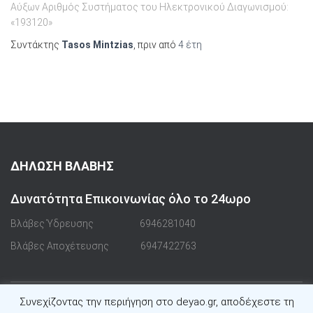
Αύξων Αριθμός Συστήματος του Ηλεκτρονικού Διαγωνισμού:
«193120»
Συντάκτης
Tasos Mintzias
, πριν από
4 έτη
ΔΗΛΩΣΗ ΒΛΑΒΗΣ
Δυνατότητα Επικοινωνίας όλο το 24ωρο
Βλάβες Ύδρευσης
6946281040
Βλάβες Αποχέτευσης
6947422763
Συνεχίζοντας την περιήγηση στο deyao.gr, αποδέχεστε τη
Hestia | Αναπτύχθηκε από
ThemeIsle