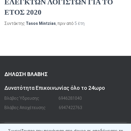
ΕΛΕΓΚΤΩΝ ΛΟΓΙΣΤΩΝ ΓΙΑ ΤΟ
ΕΤΟΣ 2020
Συντάκτης
Tasos Mintzias
, πριν από
5 έτη
ΔΗΛΩΣΗ ΒΛΑΒΗΣ
Δυνατότητα Επικοινωνίας όλο το 24ωρο
Βλάβες Ύδρευσης
6946281040
Βλάβες Αποχέτευσης
6947422763