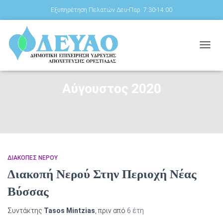
Εξυπηρέτηση Πελατών Δευ-Παρ: 7:30-14:00
ΕΝΑΛ
ΠΛΟΉ
Αύγουστος 2020
ΔΙΑΚΟΠΈΣ ΝΕΡΟΎ
Διακοπή Νερού Στην Περιοχή Νέας
Βύσσας
Συντάκτης
Tasos Mintzias
, πριν από
6 έτη