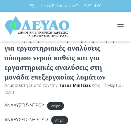
Εξυπηρέτηση Πελατών Δευ-Παρ: 7:30-14:00
Πρόσκληση προς κάθε
Ε
Ν
ενδιαφερόμενο υποβολής προσφορών
Α
για εργαστηριακές αναλύσεις
Λ
Λ
πόσιμου νερού καθώς και για
Α
Γ
εργαστηριακές αναλύσεις στη
Ή
μονάδα επεξεργασίας λυμάτων
Π
Λ
Δημοσιεύτηκε από τον/την
Tasos Mintzias
στις
17 Μαρτίου
Ο
Ή
2020
Γ
Η
ΑΝΑΛΥΣΕΙΣ-ΝΕΡΟΥ
Λήψη
Σ
Η
ΑΝΑΛΥΣΕΙΣ-ΝΕΡΟΥ-2
Σ
Λήψη