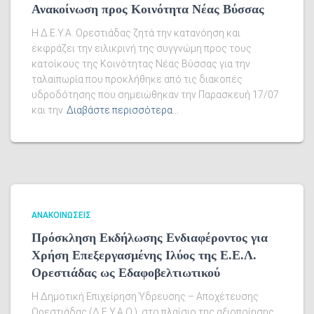
Ανακοίνωση προς Κοινότητα Νέας Βύσσας
Η Δ.Ε.Υ.Α. Ορεστιάδας ζητά την κατανόηση και
εκφράζει την ειλικρινή της συγγνώμη προς τους
κατοίκους της Κοινότητας Νέας Βύσσας για την
ταλαιπωρία που προκλήθηκε από τις διακοπές
υδροδότησης που σημειώθηκαν την Παρασκευή 17/07
και την
Διαβάστε περισσότερα…
ΑΝΑΚΟΙΝΏΣΕΙΣ
Πρόσκληση Εκδήλωσης Ενδιαφέροντος για
Χρήση Επεξεργασμένης Ιλύος της Ε.Ε.Λ.
Ορεστιάδας ως Εδαφοβελτιωτικού
Η Δημοτική Επιχείρηση Ύδρευσης – Αποχέτευσης
Ορεστιάδας (Δ.Ε.Υ.Α.Ο.), στο πλαίσιο της αξιοποίησης