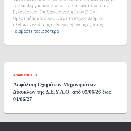
της επεξεργασμένης ιλύος που παράγεται από την
Εγκατάσταση Επεξεργασίας Λυμάτων (Ε.Ε.Λ.)
Ορεστιάδας και σύμφωνα με το ισχύον θεσμικό
πλαίσιο, καλεί τους ενδιαφερόμενους αγρότες
Διαβάστε περισσότερα…
ΑΝΑΚΟΙΝΏΣΕΙΣ
Ασφάλιση Οχημάτων-Μηχανημάτων
Δίκυκλων της Δ.Ε.Υ.Α.Ο. από 05/06/26 έως
04/06/27