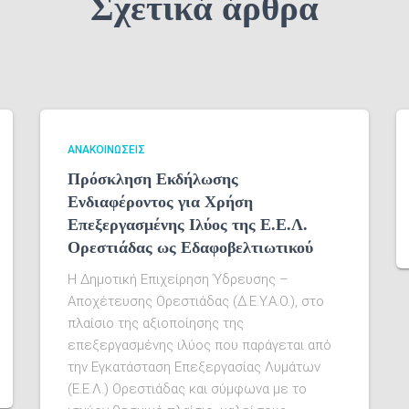
Σχετικά άρθρα
ΑΝΑΚΟΙΝΏΣΕΙΣ
Πρόσκληση Εκδήλωσης
Ενδιαφέροντος για Χρήση
Επεξεργασμένης Ιλύος της Ε.Ε.Λ.
Ορεστιάδας ως Εδαφοβελτιωτικού
Η Δημοτική Επιχείρηση Ύδρευσης –
Αποχέτευσης Ορεστιάδας (Δ.Ε.Υ.Α.Ο.), στο
πλαίσιο της αξιοποίησης της
επεξεργασμένης ιλύος που παράγεται από
την Εγκατάσταση Επεξεργασίας Λυμάτων
(Ε.Ε.Λ.) Ορεστιάδας και σύμφωνα με το