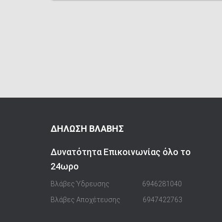
ΔΗΛΩΣΗ ΒΛΑΒΗΣ
Δυνατότητα Επικοινωνίας όλο το
24ωρο
Βλάβες Ύδρευσης
6946281040
Βλάβες Αποχέτευσης
6947422763