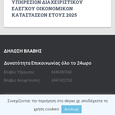
ΥΠΗΡΕΣΙΩΝ ΔΙΑΧΕΙΡΙΣΤΙΚΟΥ
ΕΛΕΓΧΟΥ ΟΙΚΟΝΟΜΙΚΩΝ
ΚΑΤΑΣΤΑΣΕΩΝ ΕΤΟΥΣ 2025
ΔΗΛΩΣΗ ΒΛΑΒΗΣ
Δυνατότητα Επικοινωνίας όλο το 24ωρο
Βλάβες Ύδρευσης
6946281040
Βλάβες Αποχέτευσης
6947422763
Συνεχίζοντας την περιήγηση στο deyao.gr, αποδέχεστε τη
Hestia | Αναπτύχθηκε από
ThemeIsle
χρήση cookies
Αποδοχή