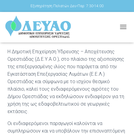
Εξυπηρέτηση Πελατών Δευ-Παρ: 7:30-14:00
Δημοσιεύτηκε από τον/την
Tasos Mintzias
στις
9 Ιουνίου
Ε
2026
Ν
Α
Λ
Η Δημοτική Επιχείρηση Ύδρευσης – Αποχέτευσης
Λ
Ορεστιάδας (Δ.Ε.Υ.Α.Ο.), στο πλαίσιο της αξιοποίησης
Α
Γ
της επεξεργασμένης ιλύος που παράγεται από την
Ή
Εγκατάσταση Επεξεργασίας Λυμάτων (Ε.Ε.Λ.)
Π
Ορεστιάδας και σύμφωνα με το ισχύον θεσμικό
Λ
Ο
πλαίσιο, καλεί τους ενδιαφερόμενους αγρότες του
Ή
Δήμου Ορεστιάδας να εκδηλώσουν ενδιαφέρον για τη
Γ
χρήση της ως εδαφοβελτιωτικού σε γεωργικές
Η
εκτάσεις.
Σ
Η
Σ
Οι ενδιαφερόμενοι παραγωγοί καλούνται να
συμπληρώσουν και να υποβάλουν την επισυναπτόμενη