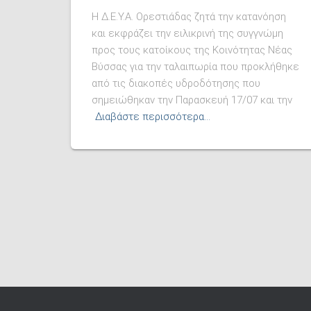
Η Δ.Ε.Υ.Α. Ορεστιάδας ζητά την κατανόηση
και εκφράζει την ειλικρινή της συγγνώμη
προς τους κατοίκους της Κοινότητας Νέας
Βύσσας για την ταλαιπωρία που προκλήθηκε
από τις διακοπές υδροδότησης που
σημειώθηκαν την Παρασκευή 17/07 και την
Διαβάστε περισσότερα…