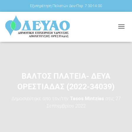
Εξυπηρέτηση Πελατών Δευ-Παρ: 7:30-14:00
Ε
Ν
Α
Λ
Λ
Α
Γ
Ή
ΒΑΛΤΟΣ ΠΛΑΤΕΙΑ- ΔΕΥΑ
Π
Λ
ΟΡΕΣΤΙΑΔΑΣ (2022-34039)
Ο
Ή
Δημοσιεύτηκε από τον/την
Tasos Mintzias
στις
27
Γ
Η
Σεπτεμβρίου 2022
Σ
Η
Σ