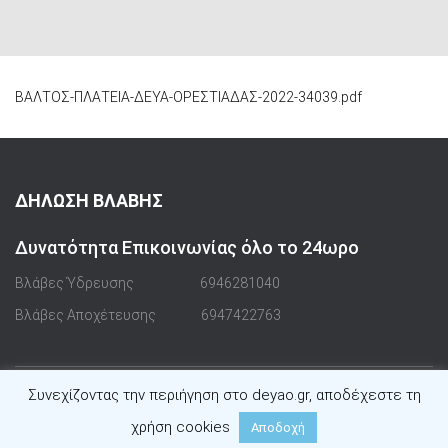
ΒΑΛΤΟΣ-ΠΛΑΤΕΙΑ-ΔΕΥΑ-ΟΡΕΣΤΙΑΔΑΣ-2022-34039.pdf
ΔΗΛΩΣΗ ΒΛΑΒΗΣ
Δυνατότητα Επικοινωνίας όλο το 24ωρο
Βλάβες Ύδρευσης
6946281040
Βλάβες Αποχέτευσης
6947422763
Συνεχίζοντας την περιήγηση στο deyao.gr, αποδέχεστε τη
Hestia | Αναπτύχθηκε από
ThemeIsle
χρήση cookies
Αποδοχή